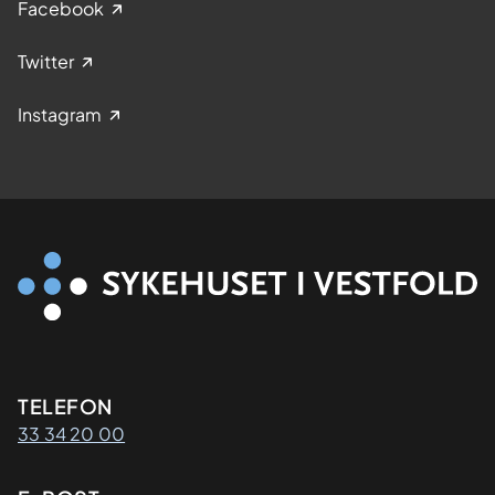
Facebook
Twitter
Instagram
Kontaktinformasjon
TELEFON
33 34 20 00