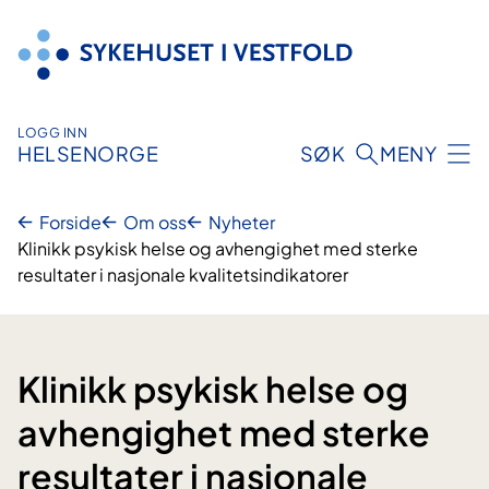
Hopp
til
innhold
LOGG INN
HELSENORGE
SØK
MENY
Forside
Om oss
Nyheter
Klinikk psykisk helse og avhengighet med sterke
resultater i nasjonale kvalitetsindikatorer
Klinikk psykisk helse og
avhengighet med sterke
resultater i nasjonale