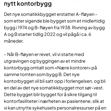
nytt​ kontorbygg
Det nye somatikkbygget erstatter A-fløyen -
som etter sigende ble bygget som et midlertidig
bygg i 1974 og B-fløyen fra 1938. Rivning av bygg
A og B starter tidlig 2022 og vil pågå i ca. 6
måneder.
– Når B-fløyen er revet, vil vi starte med
utgravingen og byggingen av et mindre
kontorbygg omtalt som «Nære kontorer» på
samme tomten som bygg B. Det nye
kontorbygget vil bli satt opp i forlengelsen, og bli
en del av det nye somatikkbygget mot sør-vest.
Dette bygget blir bygget for å sikre tilgang til
kontorfasiliteter i nærheten av pasientene, slik at
vi kan utnytte sykehusets personalressurser på en