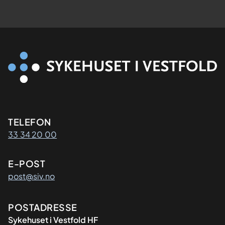
Kontaktinformasjon
TELEFON
33 34 20 00
E-POST
post@siv.no
Adresse
POSTADRESSE
Sykehuset i Vestfold HF