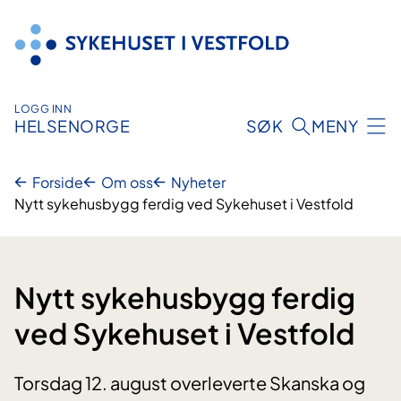
Hopp
til
innhold
LOGG INN
HELSENORGE
SØK
MENY
Forside
Om oss
Nyheter
Nytt sykehusbygg ferdig ved Sykehuset i Vestfold
Nytt sykehusbygg ferdig
ved Sykehuset i Vestfold
Torsdag 12. august overleverte Skanska og