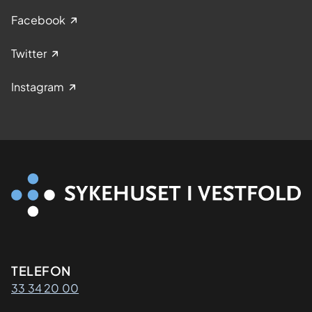
Facebook
Twitter
Instagram
Kontaktinformasjon
TELEFON
33 34 20 00