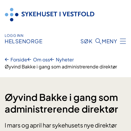
Hopp
til
innhold
LOGG INN
HELSENORGE
SØK
MENY
Forside
Om oss
Nyheter
Øyvind Bakke i gang som administrerende direktør
Øyvind Bakke i gang som
administrerende direktør
I mars og april har sykehusets nye direktør