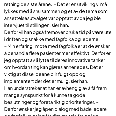
retning de siste årene. – Det er en utvikling vi må
lykkes med å snu sammen og et av de tema som
ansettelsesutvalget var opptatt av da jeg ble
intervjuet til stillingen, sier han.
Derfor vil han også fremover bruke tid på være ute
i driften og snakke med fagfolka og lederne.
– Min erfaring i møte med fagfolka er at de ønsker
å behandle flere pasienter mer effektivt. Derfor er
jeg opptatt av å lytte til deres innovative tanker
om hvordan ting kan gjøres annerledes. Det er
viktig at disse ideene blir fulgt opp og
implementert der det er mulig, sier han.
Han understreker at han er avhengig av å få frem
mange synspunkt for å kunne ta gode
beslutninger og foreta riktig prioriteringer. –
Derfor ønsker jeg åpen dialog med både ledere
og fagfolk hvor jeg får direkte tale fra de jeg