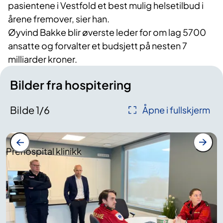
pasientene i Vestfold et best mulig helsetilbud i
årene fremover, sier han.
Øyvind Bakke blir øverste leder for om lag 5700
ansatte og forvalter et budsjett på nesten 7
milliarder kroner.
Bilder fra hospitering
Bilde
1
/
6
Åpne i fullskjerm
Prehospital klinikk