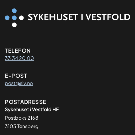
Kontaktinformasjon
TELEFON
33 34 20 00
E-POST
post@siv.no
Adresse
POSTADRESSE
Sykehuset i Vestfold HF
Postboks 2168
3103 Tønsberg