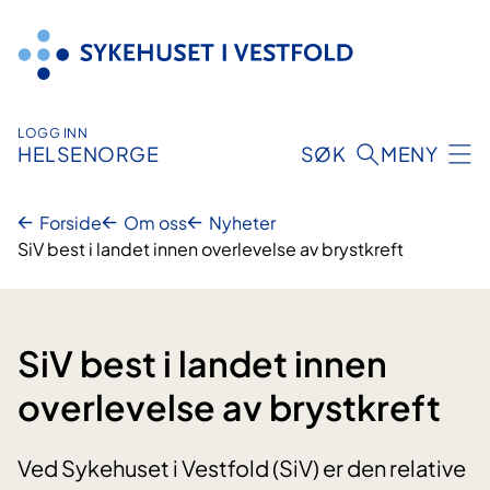
Hopp
til
innhold
LOGG INN
HELSENORGE
SØK
MENY
Forside
Om oss
Nyheter
SiV best i landet innen overlevelse av brystkreft
SiV best i landet innen
overlevelse av brystkreft
Ved Sykehuset i Vestfold (SiV) er den relative