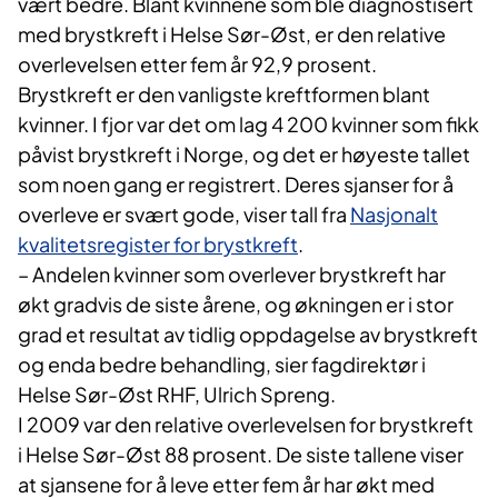
vært bedre. Blant kvinnene som ble diagnostisert
med brystkreft i Helse Sør-Øst, er den relative
overlevelsen etter fem år 92,9 prosent.
Brystkreft er den vanligste kreftformen blant
kvinner. I fjor var det om lag 4 200 kvinner som fikk
påvist brystkreft i Norge, og det er høyeste tallet
som noen gang er registrert. Deres sjanser for å
overleve er svært gode, viser tall fra
Nasjonalt
kvalitetsregister for brystkreft
.
– Andelen kvinner som overlever brystkreft har
økt gradvis de siste årene, og økningen er i stor
grad et resultat av tidlig oppdagelse av brystkreft
og enda bedre behandling, sier fagdirektør i
Helse Sør-Øst RHF, Ulrich Spreng.
I 2009 var den relative overlevelsen for brystkreft
i Helse Sør-Øst 88 prosent. De siste tallene viser
at sjansene for å leve etter fem år har økt med