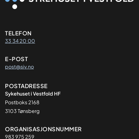
Kontaktinformasjon
TELEFON
33 34 20 00
E-POST
post@siv.no
Adresse
POSTADRESSE
Sykehuset i Vestfold HF
Postboks 2168
3103 Tønsberg
Organisasjon
ORGANISASJONSNUMMER
983 975 259