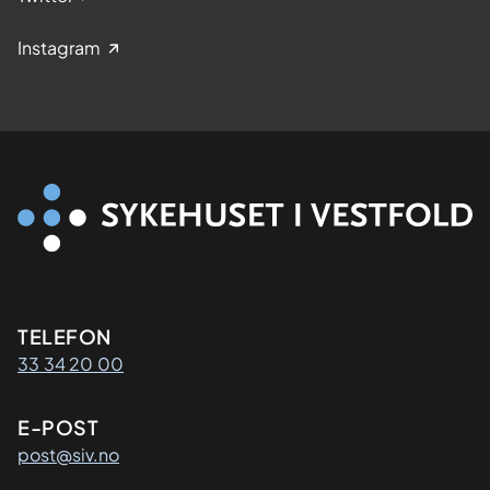
Instagram
Kontaktinformasjon
TELEFON
33 34 20 00
E-POST
post@siv.no