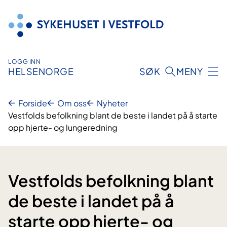
Hopp
til
innhold
LOGG INN
HELSENORGE
SØK
MENY
Forside
Om oss
Nyheter
Vestfolds befolkning blant de beste i landet på å starte
opp hjerte- og lungeredning
Vestfolds befolkning blant
de beste i landet på å
starte opp hjerte- og