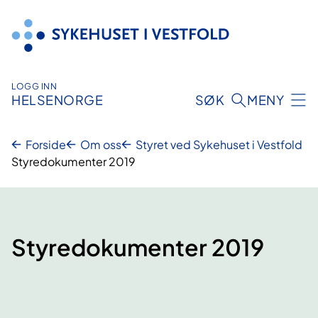
Hopp
til
innhold
LOGG INN
HELSENORGE
SØK
MENY
Forside
Om oss
Styret ved Sykehuset i Vestfold
Styredokumenter 2019
Styredokumenter 2019