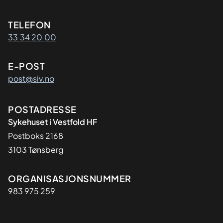
Kontaktinformasjon
TELEFON
33 34 20 00
E-POST
post@siv.no
Adresse
POSTADRESSE
Sykehuset i Vestfold HF
Postboks 2168
3103 Tønsberg
Organisasjon
ORGANISASJONSNUMMER
983 975 259