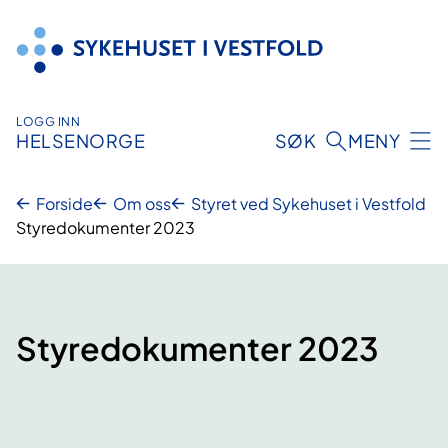
Hopp
til
innhold
LOGG INN
HELSENORGE
SØK
MENY
Forside
Om oss
Styret ved Sykehuset i Vestfold
Styredokumenter 2023
Styredokumenter 2023