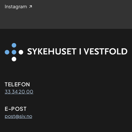
Instagram
Kontaktinformasjon
TELEFON
33 34 20 00
E-POST
post@siv.no