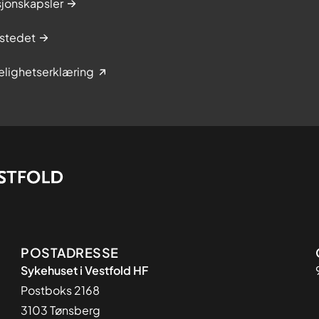
sjonskapsler
stedet
elighetserklæring
Adresse
POSTADRESSE
Sykehuset i Vestfold HF
Postboks 2168
3103 Tønsberg