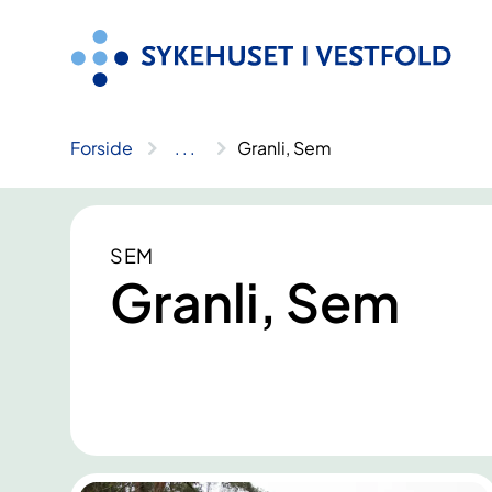
Hopp
til
innhold
Forside
..
.
Granli, Sem
SEM
Granli, Sem