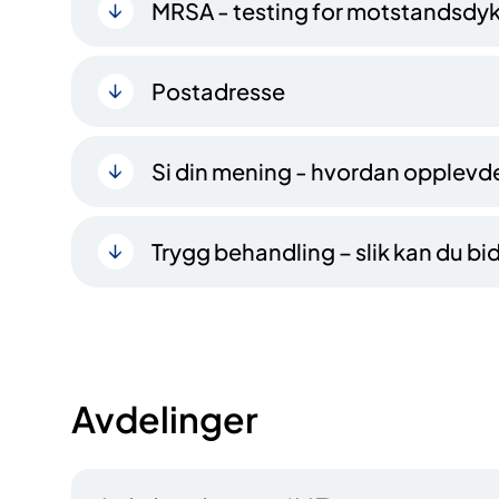
MRSA - testing for motstandsdyk
Postadresse
Si din mening - hvordan opplevd
Trygg behandling – slik kan du bid
Avdelinger