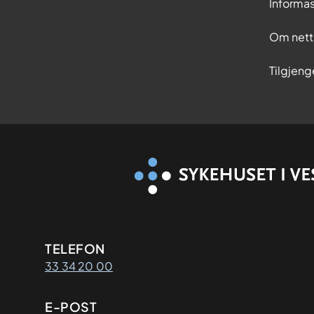
Informa
Om nett
Tilgjeng
Kontaktinformasjon
TELEFON
33 34 20 00
E-POST