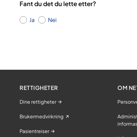
Fant du det du lette etter?
Ja
Nei
RETTIGHETER
OM NE
Dine rettigheter
Personv
Brukermedvirkning
Adminis
informa
Pasientreiser