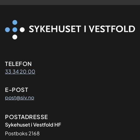
Kontaktinformasjon
TELEFON
33 34 20 00
E-POST
post@siv.no
Adresse
POSTADRESSE
Sykehuset i Vestfold HF
Postboks 2168