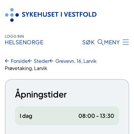
Hopp
til
innhold
LOGG INN
HELSENORGE
SØK
MENY
Forside
Steder
Grevevn. 16, Larvik
Prøvetaking, Larvik
Åpningstider
I dag
08:00 - 13:30