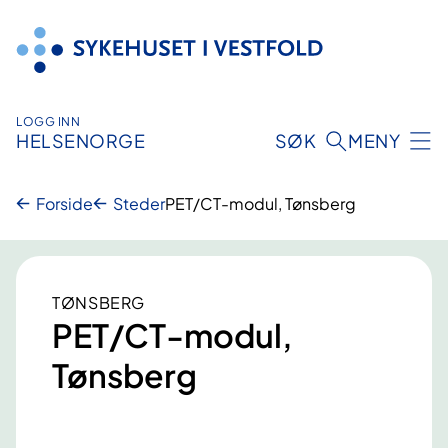
Hopp
til
innhold
LOGG INN
HELSENORGE
SØK
MENY
Forside
Steder
PET/CT-modul, Tønsberg
TØNSBERG
PET/CT-modul,
Tønsberg