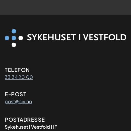
Kontaktinformasjon
TELEFON
33 34 20 00
E-POST
post@siv.no
Adresse
POSTADRESSE
Sykehuset i Vestfold HF