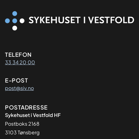
Kontaktinformasjon
TELEFON
33 34 20 00
E-POST
post@siv.no
Adresse
POSTADRESSE
Sykehuset i Vestfold HF
Postboks 2168
3103 Tønsberg