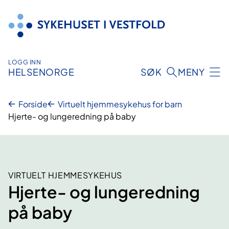
Hopp
til
innhold
LOGG INN
HELSENORGE
SØK
MENY
Forside
Virtuelt hjemmesykehus for barn
Hjerte- og lungeredning på baby
VIRTUELT HJEMMESYKEHUS
Hjerte- og lungeredning
på baby