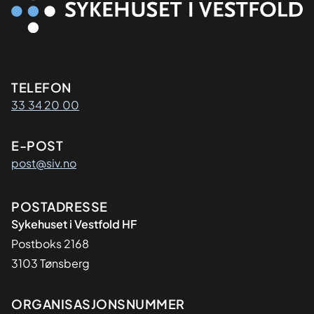
Kontaktinformasjon
TELEFON
33 34 20 00
E-POST
post@siv.no
Adresse
POSTADRESSE
Sykehuset i Vestfold HF
Postboks 2168
3103 Tønsberg
Organisasjon
ORGANISASJONSNUMMER