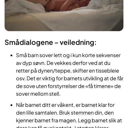
Smådialogene – veiledning:
Små barn sover lett og i kun korte sekvenser
av dyp søvn. De vekkes derfor ved at du
retter på dynen/teppe, skifter en tissebleie
osv. Det er viktig for barnets utvikling at de får
de sove uten forstyrrelser de «få timene» de
sover mellom stell.
Når barnet ditt er våkent, er barnet klar for
den lille samtalen. Bruk stemmen din, den
kjenner barnet fra magen. Legg barnet slik at
dere kan få øyekontakt. I starten klarer