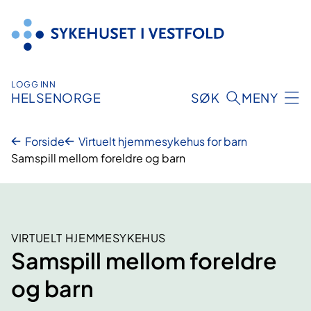
Hopp
til
innhold
LOGG INN
HELSENORGE
SØK
MENY
Forside
Virtuelt hjemmesykehus for barn
Samspill mellom foreldre og barn
VIRTUELT HJEMMESYKEHUS
Samspill mellom foreldre
og barn