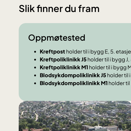
Slik finner du fram
Oppmøtested
Kreftpost
holder til i bygg E, 5. etasje
Kreftpoliklinikk J5
holder til i bygg J,
Kreftpoliklinikk M1
holder til i bygg M
Blodsykdompoliklinikk J5
holder til 
Blodsykdompoliklinikk M1
holder til