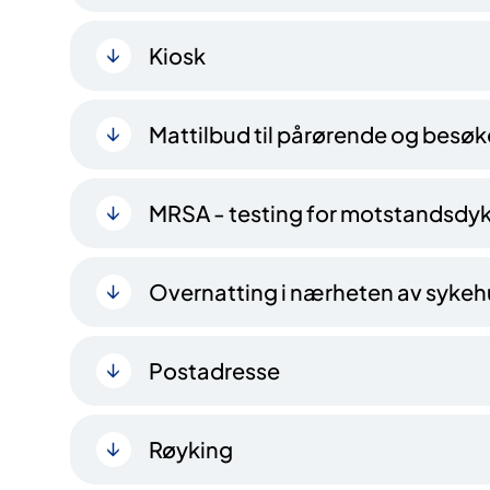
Kiosk
Mattilbud til pårørende og besø
MRSA - testing for motstandsdyk
Overnatting i nærheten av sykeh
Postadresse
Røyking