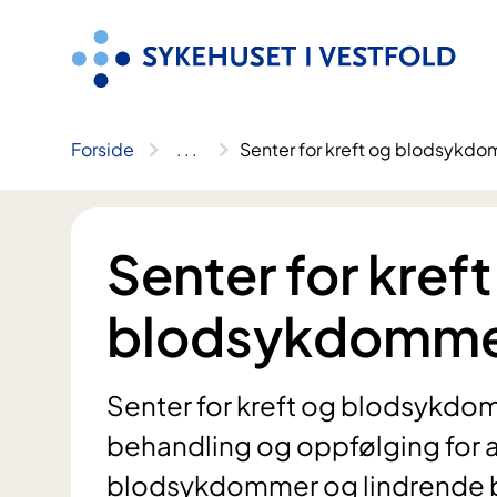
Hopp
til
innhold
Forside
..
.
Senter for kreft og blodsykd
Senter for kreft
blodsykdomm
Senter for kreft og blodsykdom
behandling og oppfølging for al
blodsykdommer og lindrende 