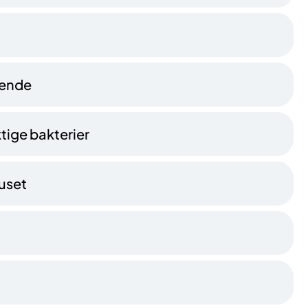
kende
tige bakterier
uset