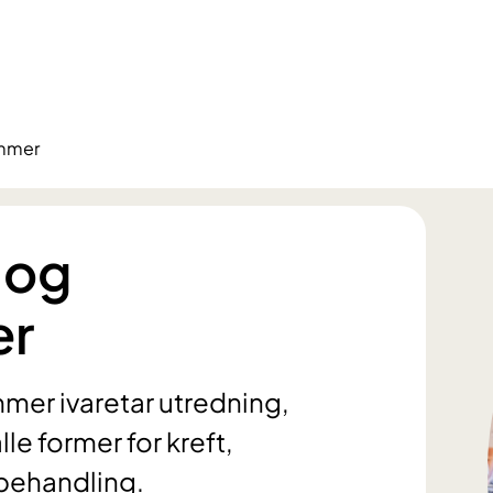
ommer
 og
er
mer ivaretar utredning,
le former for kreft,
behandling.