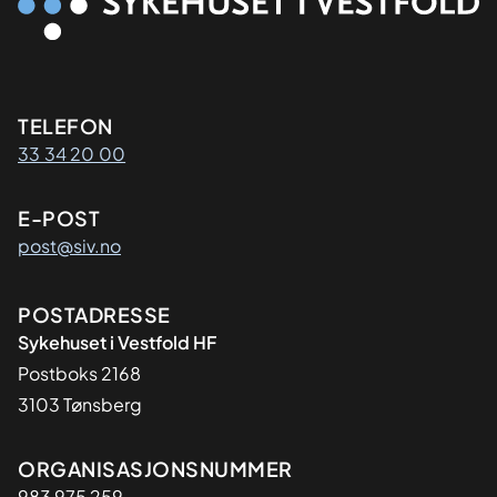
Kontaktinformasjon
TELEFON
33 34 20 00
E-POST
post@siv.no
Adresse
POSTADRESSE
Sykehuset i Vestfold HF
Postboks 2168
3103 Tønsberg
Organisasjon
ORGANISASJONSNUMMER
983 975 259