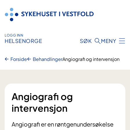
Hopp
til
innhold
LOGG INN
HELSENORGE
SØK
MENY
Forside
Behandlinger
Angiografi og intervensjon
Angiografi og
intervensjon
Angiografi er en røntgenundersøkelse