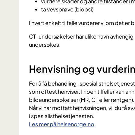
vurdere skader og andre tilstander i m
ta vevsprøve (biopsi)
I hvert enkelt tilfelle vurderer vi om det e
CT-undersøkelser har ulike navn avhengig 
undersøkes.
Henvisning og vurderi
For å få behandling i spesialisthelsetjenes
som oftest henviser. I noen tilfeller kan a
bildeundersøkelser (MR, CT eller røntgen).
Når vi har mottatt henvisningen, vil du få s
i spesialisthelsetjenesten.
Les mer på helsenorge.no