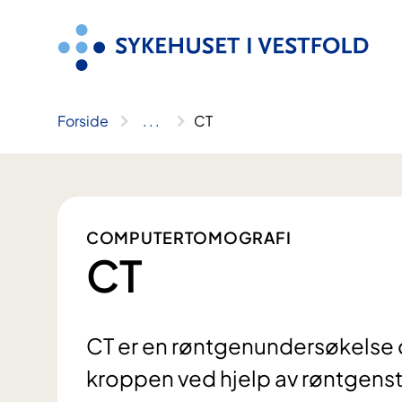
Hopp
til
innhold
Forside
..
.
CT
COMPUTERTOMOGRAFI
CT
CT er en røntgenundersøkelse der
kroppen ved hjelp av røntgenst