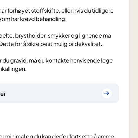
r forhøyet stoffskifte, eller hvis du tidligere
 som har krevd behandling.
belte, brystholder, smykker og lignende må
tte for å sikre best mulig bildekvalitet.
. Er du gravid, må du kontakte henvisende lege
nkallingen.
ser
er minimal og du kan derfor fortsette å amme