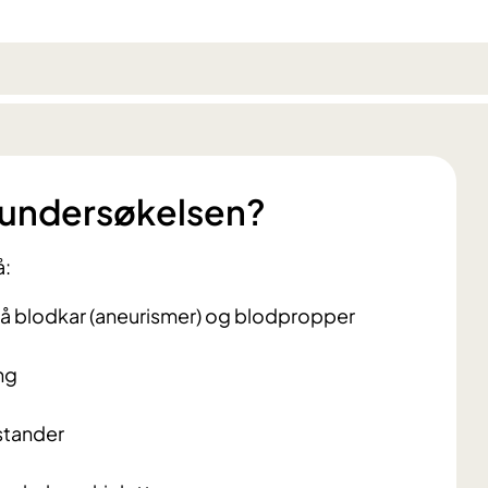
 undersøkelsen?
å:
å blodkar (aneurismer) og blodpropper
ng
stander