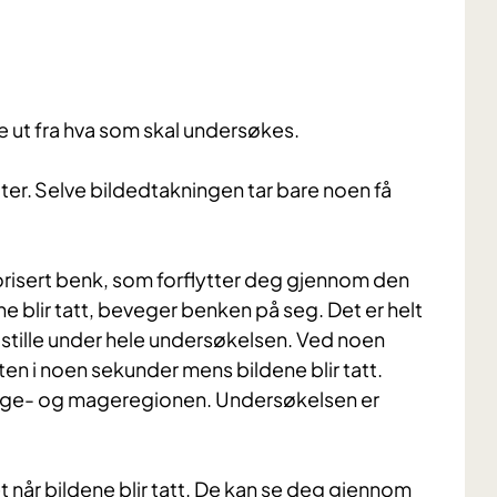
re ut fra hva som skal undersøkes.
ter. Selve bildedtakningen tar bare noen få
risert benk, som forflytter deg gjennom den
 blir tatt, beveger benken på seg. Det er helt
r stille under hele undersøkelsen. Ved noen
en i noen sekunder mens bildene blir tatt.
unge- og mageregionen. Undersøkelsen er
når bildene blir tatt. De kan se deg gjennom