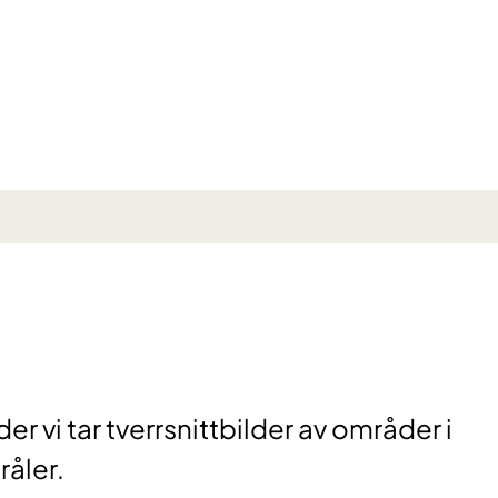
 vi tar tverrsnittbilder av områder i
råler.