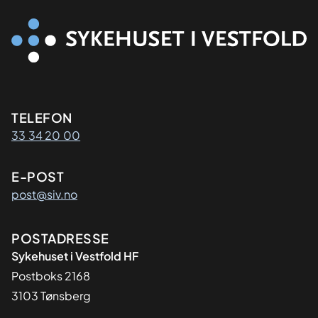
Kontaktinformasjon
TELEFON
33 34 20 00
E-POST
post@siv.no
Adresse
POSTADRESSE
Sykehuset i Vestfold HF
Postboks 2168
3103 Tønsberg