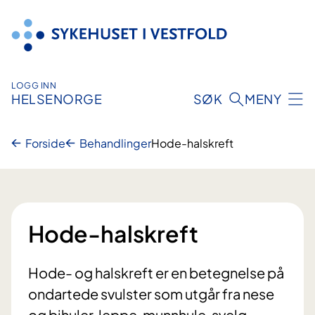
Hopp
til
innhold
LOGG INN
HELSENORGE
SØK
MENY
Forside
Behandlinger
Hode-halskreft
Hode-halskreft
Hode- og halskreft er en betegnelse på
ondartede svulster som utgår fra nese
og bihuler, leppe, munnhule, svelg,