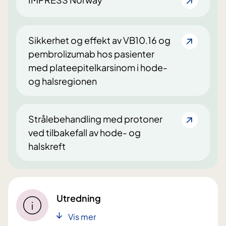
Sikkerhet og effekt av VB10.16 og
pembrolizumab hos pasienter
med plateepitelkarsinom i hode-
og halsregionen
Strålebehandling med protoner
ved tilbakefall av hode- og
halskreft
Utredning
Vis mer