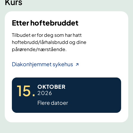
Kurs
Etter hoftebruddet
Tilbudet er for deg som har hatt
hoftebrudd/lårhalsbrudd og dine
pårørende/nærstående.
E
Diakonhjemmet sykehus
t
t
15
.
OKTOBER
e
2026
r
Flere datoer
h
o
f
t