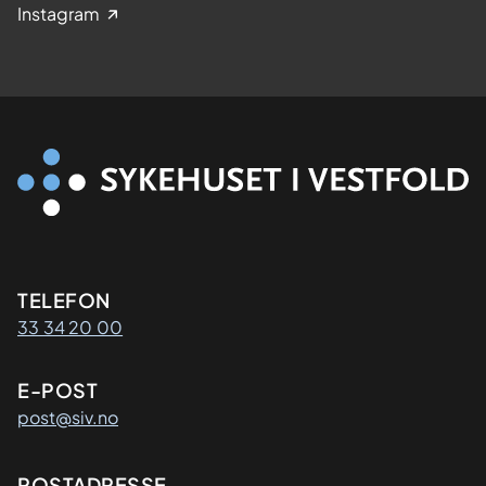
Instagram
Kontaktinformasjon
TELEFON
33 34 20 00
E-POST
post@siv.no
POSTADRESSE