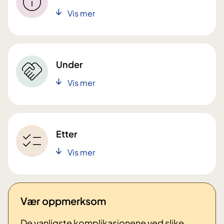
Vis mer
Under
Vis mer
Etter
Vis mer
Vær oppmerksom
De vanligste komplikasjonene ved slike