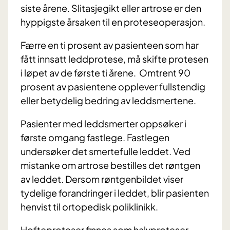
siste årene. Slitasjegikt eller artrose er den
hyppigste årsaken til en proteseoperasjon.
Færre en ti prosent av pasienteen som har
fått innsatt leddprotese, må skifte protesen
i løpet av de første ti årene. Omtrent 90
prosent av pasientene opplever fullstendig
eller betydelig bedring av leddsmertene.
Pasienter med leddsmerter oppsøker i
første omgang fastlege. Fastlegen
undersøker det smertefulle leddet. Ved
mistanke om artrose bestilles det røntgen
av leddet. Dersom røntgenbildet viser
tydelige forandringer i leddet, blir pasienten
henvist til ortopedisk poliklinikk.
Hofteproteser finnes som halvproteser