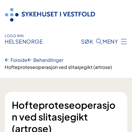
Hopp
til
innhold
LOGG INN
HELSENORGE
SØK
MENY
Forside
Behandlinger
Hofteproteseoperasjon ved slitasjegikt (artrose)
Hofteproteseoperasjo
n ved slitasjegikt
(artrose)