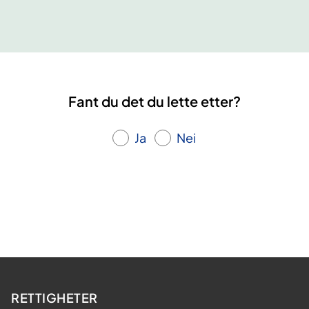
e
b
r
u
d
d
Fant du det du lette etter?
e
t
Ja
Nei
RETTIGHETER