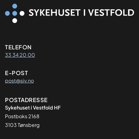
Kontaktinformasjon
TELEFON
33 34 20 00
E-POST
post@siv.no
Adresse
POSTADRESSE
Sykehuset i Vestfold HF
Postboks 2168
3103 Tønsberg