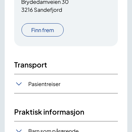
Brydedamveien 30
3216 Sandefjord
Finn frem
Transport
Pasientreiser
Praktisk informasjon
Barn som pårørende