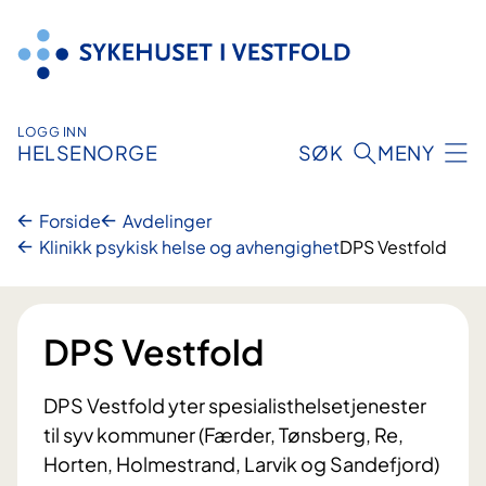
Hopp
til
innhold
LOGG INN
HELSENORGE
SØK
MENY
Forside
Avdelinger
Klinikk psykisk helse og avhengighet
DPS Vestfold
DPS Vestfold
DPS Vestfold yter spesialisthelsetjenester
til syv kommuner (Færder, Tønsberg, Re,
Horten, Holmestrand, Larvik og Sandefjord)