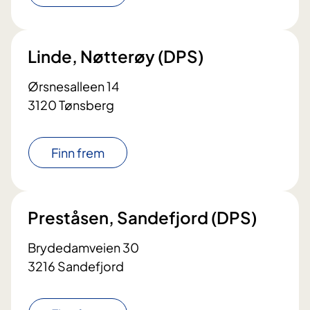
Linde, Nøtterøy (DPS)
Ørsnesalleen 14
3120 Tønsberg
Finn frem
Preståsen, Sandefjord (DPS)
Brydedamveien 30
3216 Sandefjord