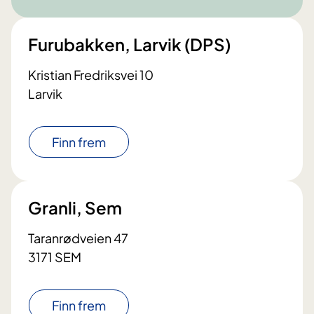
Furubakken, Larvik (DPS)
Kristian Fredriksvei 10
Larvik
Finn frem
Granli, Sem
Taranrødveien 47
3171 SEM
Finn frem