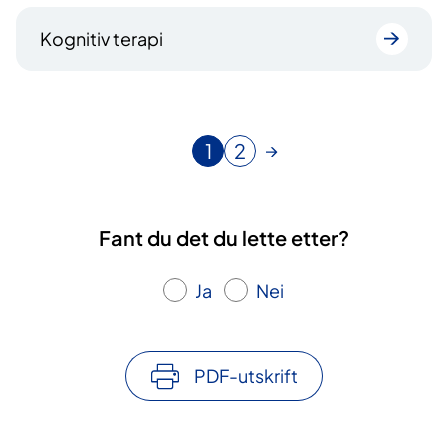
Kognitiv terapi
1
2
N
G
å
å
v
t
æ
i
Fant du det du lette etter?
r
l
e
s
Ja
Nei
n
i
d
d
e
e
s
PDF-utskrift
i
d
e