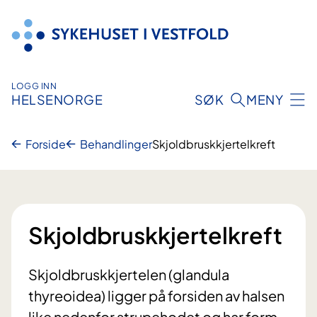
Hopp
til
innhold
LOGG INN
HELSENORGE
SØK
MENY
Forside
Behandlinger
Skjoldbruskkjertelkreft
Skjoldbruskkjertelkreft
Skjoldbruskkjertelen (glandula
thyreoidea) ligger på forsiden av halsen
like nedenfor strupehodet og har form