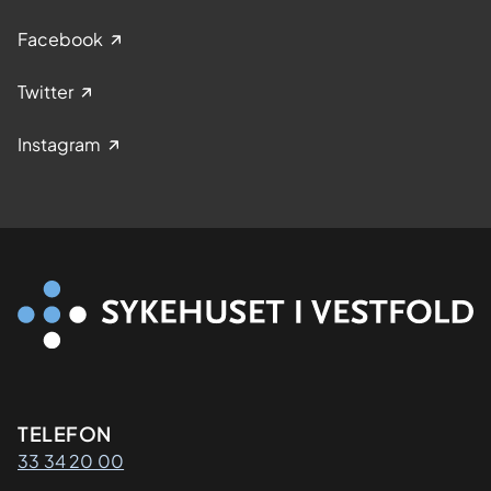
e
Facebook
s
t
Twitter
r
Instagram
i
n
g
s
k
u
r
s
.
Kontaktinformasjon
TELEFON
33 34 20 00