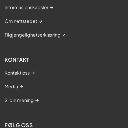
k
Informasjonskapsler
r
e
Om nettstedet
f
Tilgjengelighetserklæring
t
.
L
æ
KONTAKT
r
Kontakt oss
i
n
Media
g
s
Si din mening
-
o
g
FØLG OSS
m