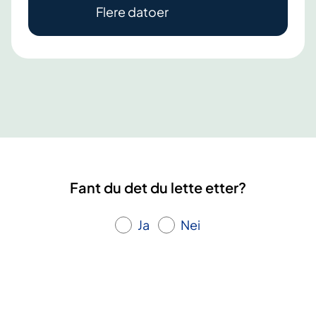
Flere datoer
u
e
,
k
r
o
n
i
s
k
Fant du det du lette etter?
u
t
Ja
Nei
m
a
t
t