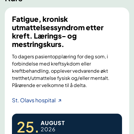
Fatigue, kronisk
utmattelsessyndrom etter
kreft. Lærings- og
mestringskurs.
To dagers pasientopplæring for deg som, i
forbindelse med kreftsykdom eller
kreftbehandling, opplever vedvarende økt
tretthet/utmattelse fysisk og/eller mentalt.
Pårørende er velkomne til å delta.
F
St. Olavs hospital
a
t
25
.
AUGUST
i
2026
g