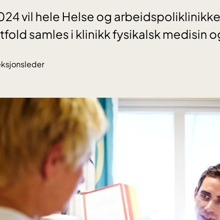
024 vil hele Helse og arbeidspoliklinikk
fold samles i klinikk fysikalsk medisin o
eksjonsleder