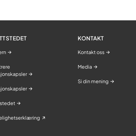
TTSTEDET
KONTAKT
ern
Kontakt oss
trere
Media
sjonskapsler
Si din mening
sjonskapsler
stedet
elighetserklæring