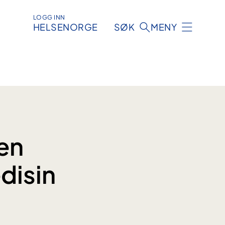
LOGG INN
HELSENORGE
SØK
MENY
ken
edisin