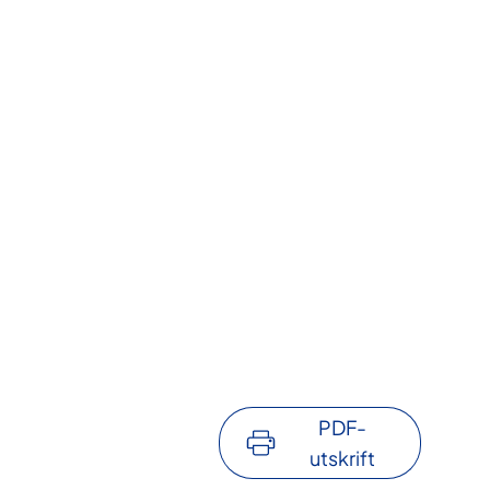
PDF-
utskrift