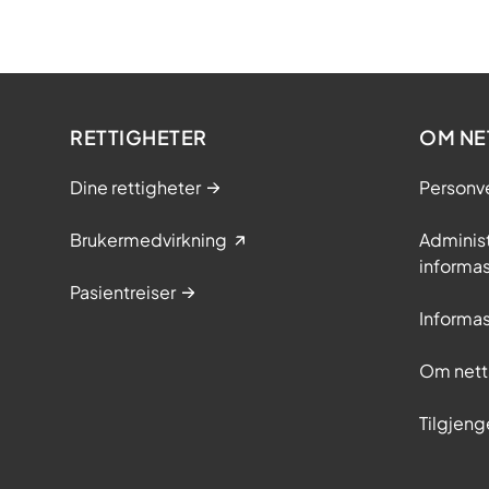
RETTIGHETER
OM NE
Dine rettigheter
Personv
Brukermedvirkning
Adminis
informa
Pasientreiser
Informa
Om nett
Tilgjeng