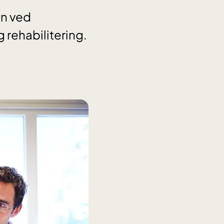
en ved
g rehabilitering.