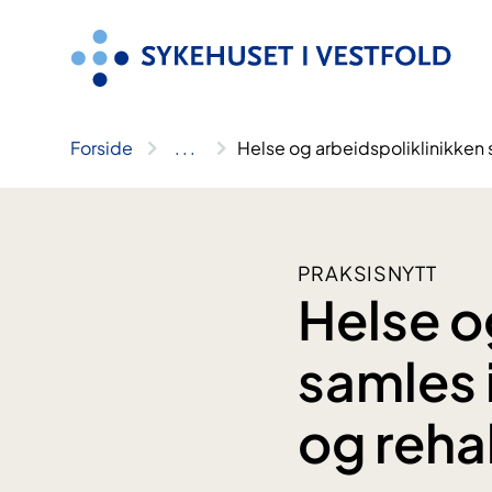
Hopp
til
innhold
Forside
..
.
Helse og arbeidspoliklinikken s
PRAKSISNYTT
Helse o
samles i
og rehab