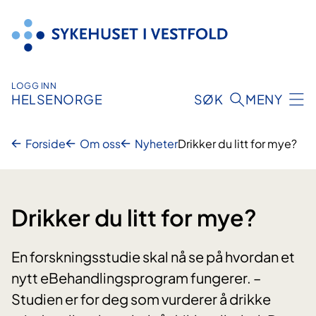
Hopp
til
innhold
LOGG INN
HELSENORGE
SØK
MENY
Forside
Om oss
Nyheter
Drikker du litt for mye?
Drikker du litt for mye?
En forskningsstudie skal nå se på hvordan et
nytt eBehandlingsprogram fungerer. –
Studien er for deg som vurderer å drikke