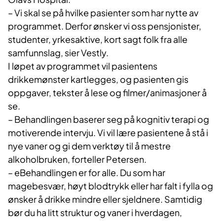
– Vi skal se på hvilke pasienter som har nytte av
programmet. Derfor ønsker vi oss pensjonister,
studenter, yrkesaktive, kort sagt folk fra alle
samfunnslag, sier Vestly.
I løpet av programmet vil pasientens
drikkemønster kartlegges, og pasienten gis
oppgaver, tekster å lese og filmer/animasjoner å
se.
– Behandlingen baserer seg på kognitiv terapi og
motiverende intervju. Vi vil lære pasientene å stå i
nye vaner og gi dem verktøy til å mestre
alkoholbruken, forteller Petersen.
– eBehandlingen er for alle. Du som har
magebesvær, høyt blodtrykk eller har falt i fylla og
ønsker å drikke mindre eller sjeldnere. Samtidig
bør du ha litt struktur og vaner i hverdagen,