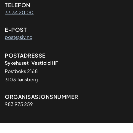
Kontaktinformasjon
TELEFON
33 34 20 00
E-POST
post@siv.no
Adresse
POSTADRESSE
Sykehuset i Vestfold HF
Postboks 2168
3103 Tønsberg
Organisasjon
ORGANISASJONSNUMMER
983 975 259