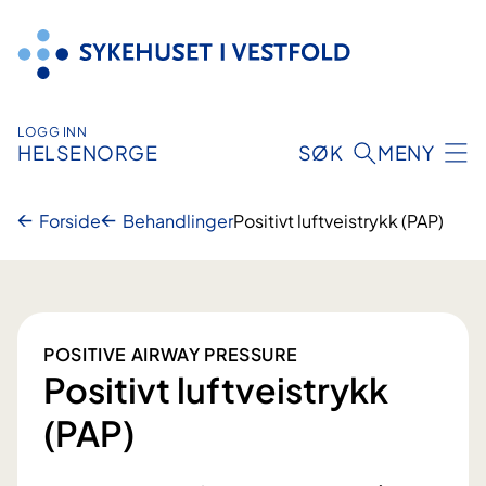
Hopp
til
innhold
LOGG INN
HELSENORGE
SØK
MENY
Forside
Behandlinger
Positivt luftveistrykk (PAP)
POSITIVE AIRWAY PRESSURE
Positivt luftveistrykk
(PAP)