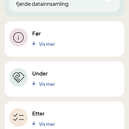
fjerde datainnsamling
Før
Vis mer
Under
Vis mer
Etter
Vis mer