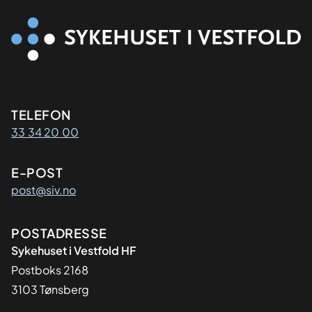
Kontaktinformasjon
TELEFON
33 34 20 00
E-POST
post@siv.no
Adresse
POSTADRESSE
Sykehuset i Vestfold HF
Postboks 2168
3103 Tønsberg