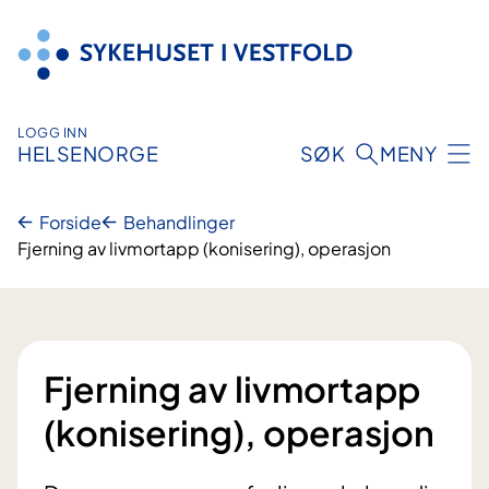
Hopp
til
innhold
LOGG INN
HELSENORGE
SØK
MENY
Forside
Behandlinger
Fjerning av livmortapp (konisering), operasjon
Fjerning av livmortapp
(konisering), operasjon