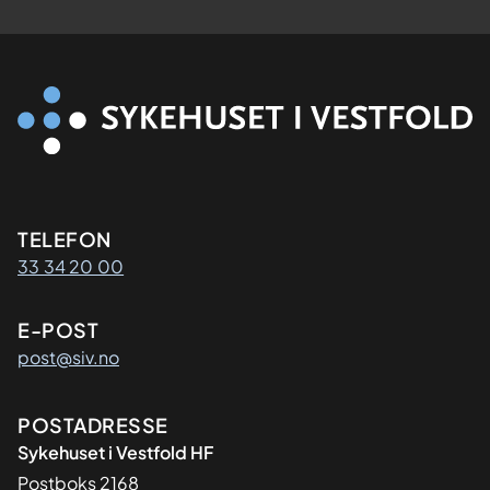
Kontaktinformasjon
TELEFON
33 34 20 00
E-POST
post@siv.no
Adresse
POSTADRESSE
Sykehuset i Vestfold HF
Postboks 2168