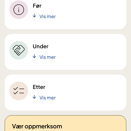
Før
Vis mer
Under
Vis mer
Etter
Vis mer
Vær oppmerksom