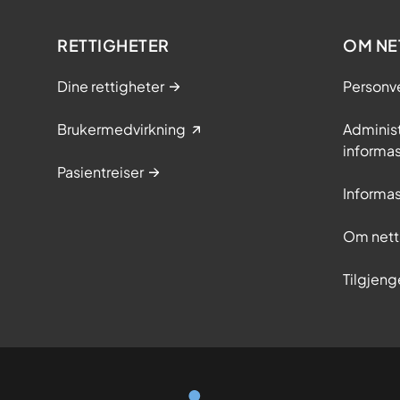
RETTIGHETER
OM NE
Dine rettigheter
Personv
Brukermedvirkning
Adminis
informa
Pasientreiser
Informa
Om nett
Tilgjeng