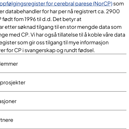
oppfølgingsregister for cerebral parese (NorCP)
som
er databehandler for har per nå registrert ca. 2900
ødt fom 1996 til d.d. Det betyr at
r etter søknad tilgang til en stor mengde data som
e med CP. Vi har også tillatelse til å koble våre data
egister som gir oss tilgang til mye informasjon
torer for CP i svangerskap og rundt fødsel.
lemmer
sprosjekter
asjoner
tnere