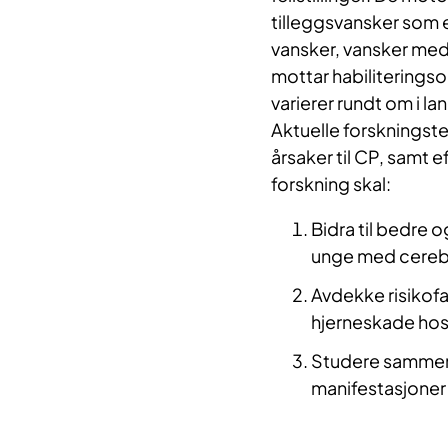
tilleggsvansker som e
vansker, vansker med
mottar habiliteringso
varierer rundt om i la
Aktuelle forskningst
årsaker til CP, samt e
forskning skal:
Bidra til bedre 
unge med cereb
Avdekke risikofa
hjerneskade hos
Studere sammenh
manifestasjoner