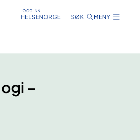
LOGG INN
HELSENORGE
SØK
MENY
logi –