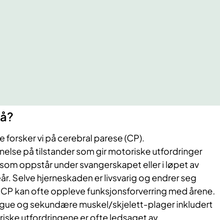
på?
e forsker vi på cerebral parese (CP).
else på tilstander som gir motoriske utfordringer
som oppstår under svangerskapet eller i løpet av
eår. Selve hjerneskaden er livsvarig og endrer seg
 CP kan ofte oppleve funksjonsforverring med årene.
tigue og sekundære muskel/skjelett-plager inkludert
oriske utfordringene er ofte ledsaget av