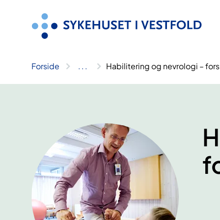
Hopp
til
innhold
Forside
..
.
Habilitering og nevrologi – fo
H
f