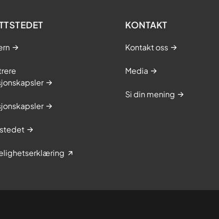
TTSTEDET
KONTAKT
ern
Kontakt oss
trere
Media
sjonskapsler
Si din mening
sjonskapsler
stedet
elighetserklæring