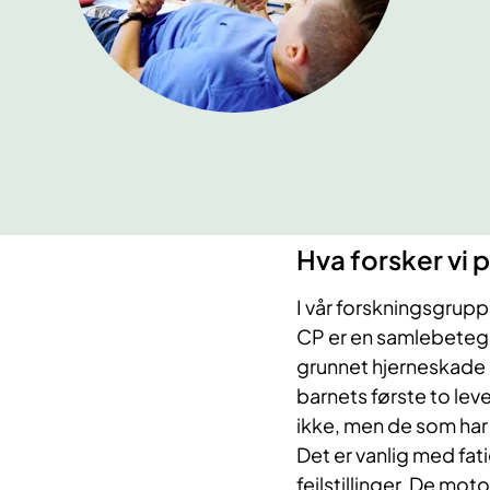
​Hva forsker vi 
I vår forskningsgrupp
CP er en samlebetegn
grunnet hjerneskade 
barnets første to lev
ikke, men de som har
Det er vanlig med fa
feilstillinger. De mot