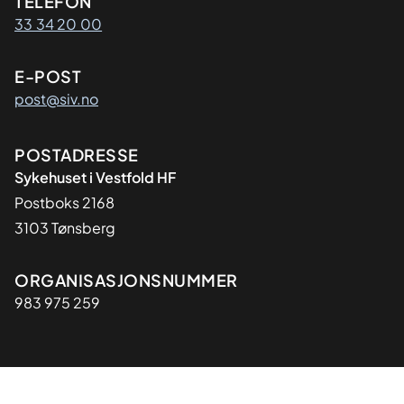
Kontaktinformasjon
TELEFON
33 34 20 00
E-POST
post@siv.no
Adresse
POSTADRESSE
Sykehuset i Vestfold HF
Postboks 2168
3103 Tønsberg
Organisasjon
ORGANISASJONSNUMMER
983 975 259