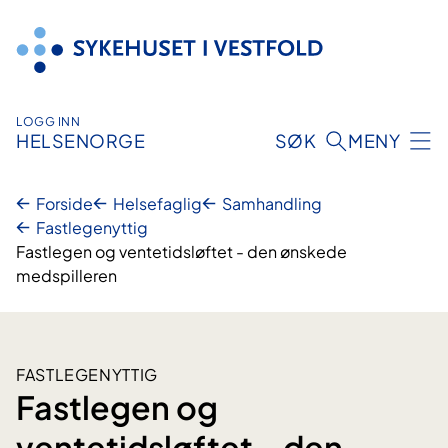
Hopp
til
innhold
LOGG INN
HELSENORGE
SØK
MENY
Forside
Helsefaglig
Samhandling
Fastlegenyttig
Fastlegen og ventetidsløftet - den ønskede
medspilleren
FASTLEGENYTTIG
Fastlegen og
ventetidsløftet - den