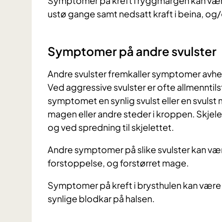
Symptomer på kreft i ryggmargen kan være 
ustø gange samt nedsatt kraft i beina, og/
Symptomer på andre svulster
Andre svulster fremkaller symptomer avhen
Ved aggressive svulster er ofte allmenntilst
symptomet en synlig svulst eller en svuls
magen eller andre steder i kroppen. Skj
og ved spredning til skjelettet.
Andre symptomer på slike svulster kan vær
forstoppelse, og forstørret mage.
Symptomer på kreft i brysthulen kan være
synlige blodkar på halsen.