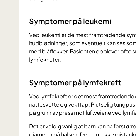
Symptomer på leukemi
Ved leukemi er de mest framtredende sym
hudblødninger, som eventuelt kan ses som
med blåflekker. Pasienten opplever ofte sm
lymfeknuter.
Symptomer på lymfekreft
Ved lymfekreft er det mest framtredende
nattesvette og vekttap. Plutselig tungpus
på grunn av press mot luftveiene ved lymfe
Det er veldig vanlig at barn kan ha forstør
diameter på halsen. Dette gir ikke mistan