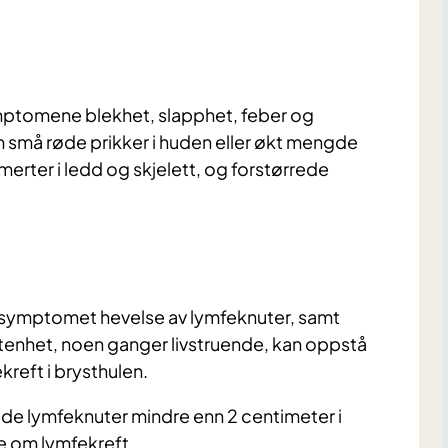
ptomene blekhet, slapphet, feber og
 små røde prikker i huden eller økt mengde
erter i ledd og skjelett, og forstørrede
 symptomet hevelse av lymfeknuter, samt
tenhet, noen ganger livstruende, kan oppstå
kreft i brysthulen.
rede lymfeknuter mindre enn 2 centimeter i
ke om lymfekreft.