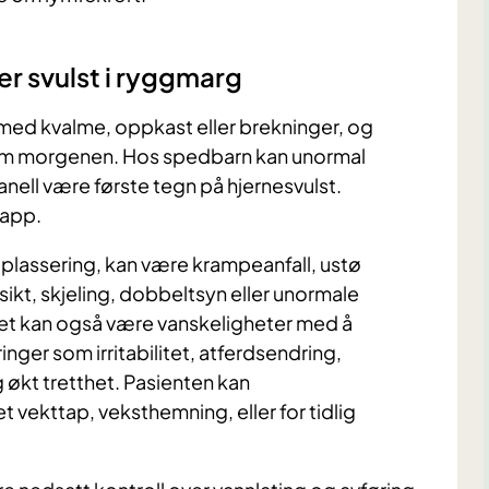
r svulst i ryggmarg
, med kvalme, oppkast eller brekninger, og
 om morgenen. Hos spedbarn kan unormal
nell være første tegn på hjernesvulst.
lapp.
plassering, kan være krampeanfall, ustø
nsikt, skjeling, dobbeltsyn eller unormale
Det kan også være vanskeligheter med å
nger som irritabilitet, atferdsendring,
 økt tretthet. Pasienten kan
et vekttap, veksthemning, eller for tidlig