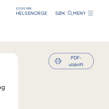
LOGG INN
HELSENORGE
SØK
MENY
PDF-
utskrift
og