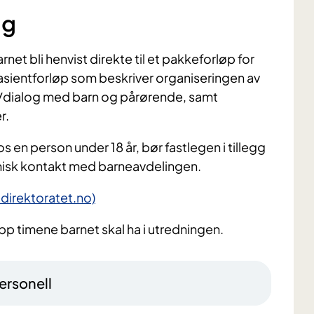
ng
net bli henvist direkte til et pakkeforløp for
pasientforløp som beskriver organiseringen av
/dialog med barn og pårørende, samt
r.
 en person under 18 år, bør fastlegen i tillegg
efonisk kontakt med barneavdelingen.
direktoratet.no)
pp timene barnet skal ha i utredningen.
ersonell