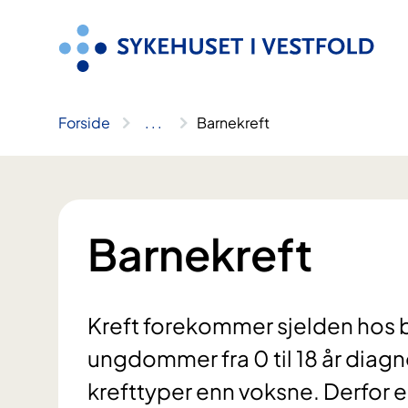
Hopp
til
innhold
Forside
..
.
Barnekreft
Barnekreft
Kreft forekommer sjelden hos ba
ungdommer fra 0 til 18 år diagn
krefttyper enn voksne. Derfor e