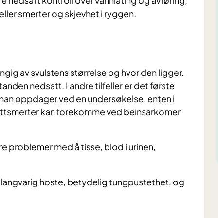
nedsatt kontroll over vannlating og avføring,
eller smerter og skjevhet i ryggen.
gig av svulstens størrelse og hvor den ligger.
anden nedsatt. I andre tilfeller er det første
t man oppdager ved en undersøkelse, enten i
elettsmerter kan forekomme ved beinsarkomer
e problemer med å tisse, blod i urinen,
 langvarig hoste, betydelig tungpustethet, og