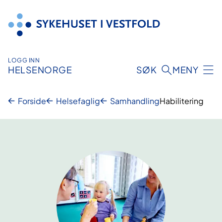
Hopp
til
innhold
LOGG INN
HELSENORGE
SØK
MENY
Forside
Helsefaglig
Samhandling
Habilitering