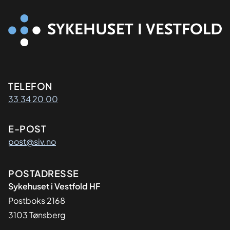
Kontaktinformasjon
TELEFON
33 34 20 00
E-POST
post@siv.no
Adresse
POSTADRESSE
Sykehuset i Vestfold HF
Postboks 2168
3103 Tønsberg