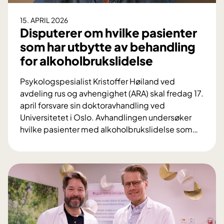
n
g
15. APRIL 2026
s
Disputerer om hvilke pasienter
p
som har utbytte av behandling
r
for alkoholbrukslidelse
o
g
Psykologspesialist Kristoffer Høiland ved
r
avdeling rus og avhengighet (ARA) skal fredag 17.
a
april forsvare sin doktoravhandling ved
m
Universitetet i Oslo. Avhandlingen undersøker
s
hvilke pasienter med alkoholbrukslidelse som
…
k
D
a
i
l
s
s
p
t
u
y
t
r
e
k