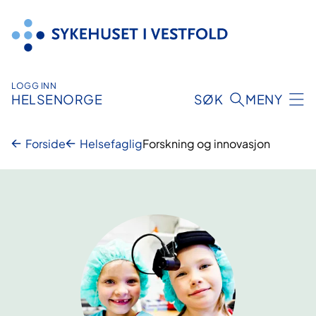
Hopp
til
innhold
LOGG INN
HELSENORGE
SØK
MENY
Forside
Helsefaglig
Forskning og innovasjon