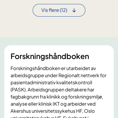
e
r
i
h
s
Vis flere
(12)
A
u
o
f
s
m
r
e
h
i
t
a
k
i
r
a
V
u
e
t
Forskningshåndboken
s
b
t
y
Forskningshåndboken er utarbeidet av
f
t
arbeidsgruppe under Regionalt nettverk for
o
t
pasientadministrativ kvalitetskontroll
l
e
d
(PASK). Arbeidsgruppen deltakere har
a
o
fagbakgrunn fra klinikk og forskningsmiljø,
v
g
analyse eller klinisk IKT og arbeider ved
b
S
e
Akershus universitetssykehus HF, Oslo
y
h
universitetssykehus HF, Sykehuset i