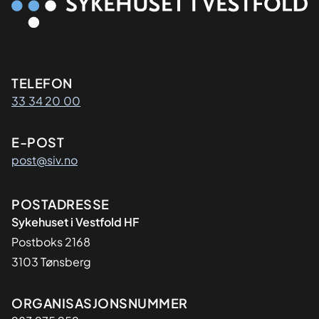
Kontaktinformasjon
TELEFON
33 34 20 00
E-POST
post@siv.no
Adresse
POSTADRESSE
Sykehuset i Vestfold HF
Postboks 2168
3103 Tønsberg
Organisasjon
ORGANISASJONSNUMMER