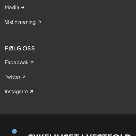
p
Media
r
o
Si din mening
s
t
a
t
FØLG OSS
a
k
Facebook
r
e
Twitter
f
t
Instagram