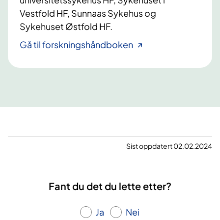
k
a
Vestfold HF, Sunnaas Sykehus og
e
n
Sykehuset Østfold HF.
h
d
u
l
Gå til forskningshåndboken
s
i
e
n
t
g
T
f
e
o
l
r
e
a
m
l
a
Sist oppdatert 02.02.2024
k
r
o
k
h
s
Fant du det du lette etter?
o
a
l
m
b
Ja
Nei
a