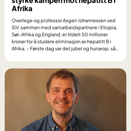
styrke kampen mot hepatitt B i
Afrika
Overlege og professor Asgeir Johannessen ved
SiV, sammen med samarbeidspartnere i Etiopia,
Sør-Afrika og England, er tildelt 50 millioner
kroner for å studere eliminasjon av hepatitt B i
Afrika. – Første dag var det jubel og hurrarop, så
…
N
y
t
t
f
o
r
s
k
n
i