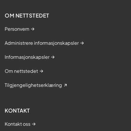
n
d
e
OM NETTSTEDET
k
Personvern
l
i
Administrere informasjonskapsler
n
i
Informasjonskapsler
s
k
Om nettstedet
s
t
Tilgjengelighetserklæring
u
d
i
e
KONTAKT
f
o
Kontakt oss
r